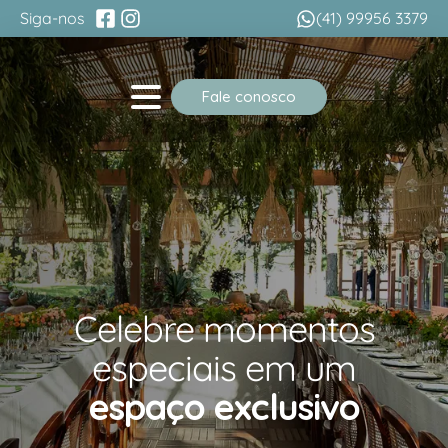
Siga-nos
(41) 99956 3379
Fale conosco
Celebre momentos
especiais em um
espaço exclusivo