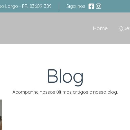
po Largo - PR, 83609-389
Siga-nos
Home
Que
Blog
Acompanhe nossos últimos artigos e nosso blog.