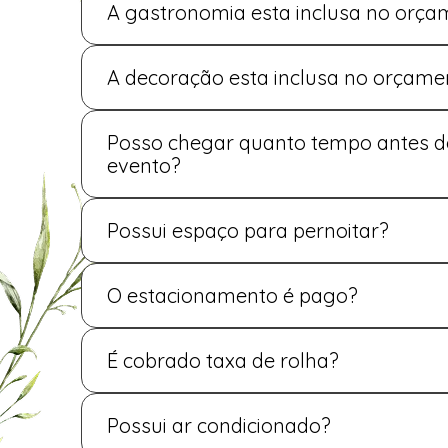
A gastronomia esta inclusa no orça
A gastronomia não faz parte do orçamento. Tr
parceiros, com preços variados, dependendo do
A decoração esta inclusa no orçame
no evento.
A decoração não está inclusa no orçamento. Ap
está incluso no orçamento.
Posso chegar quanto tempo antes d
evento?
Isso varia conforme a necessidade de cada noiv
maquiadora e pentiadista irão dizer quanto te
Possui espaço para pernoitar?
arrumar a noiva.
Não possuímos hospedagem.
O estacionamento é pago?
O estacionamento já está incluso no valor da l
É cobrado taxa de rolha?
Não cobramos taxa de rolha.
Possui ar condicionado?