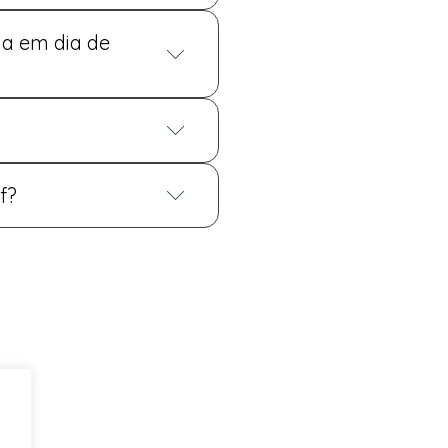
ia em dia de
ível realizar a cerimônia. O
e das fotos. Mas depois deve
do muito estressante para
f?
m: refeitório, banheiro,
siva para a equipe de