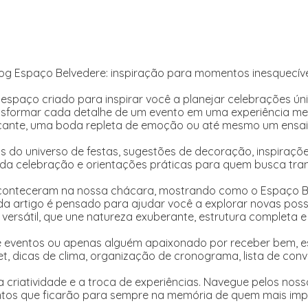
og Espaço Belvedere: inspiração para momentos inesquecív
spaço criado para inspirar você a planejar celebrações única
nsformar cada detalhe de um evento em uma experiência me
cante, uma boda repleta de emoção ou até mesmo um ensaio
as do universo de festas, sugestões de decoração, inspiraçõe
cada celebração e orientações práticas para quem busca tra
 aconteceram na nossa chácara, mostrando como o Espaço B
ada artigo é pensado para ajudar você a explorar novas possi
 versátil, que une natureza exuberante, estrutura completa e
de eventos ou apenas alguém apaixonado por receber bem, e
t, dicas de clima, organização de cronograma, lista de con
 criatividade e a troca de experiências. Navegue pelos nosso
tos que ficarão para sempre na memória de quem mais impo