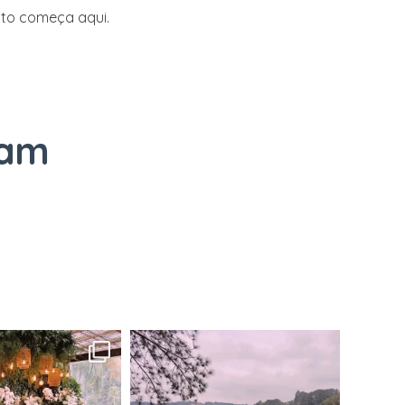
nto começa aqui.
ram