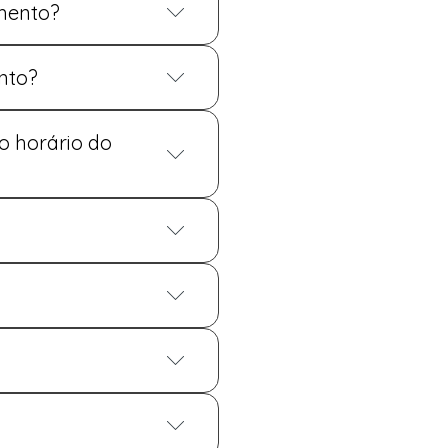
mento?
abalhamos com buffets
 que vocês decidirem servir
nto?
enas o mobiliário básico
o horário do
a. Geralmente a
mpo antes necessitam para
ocação.